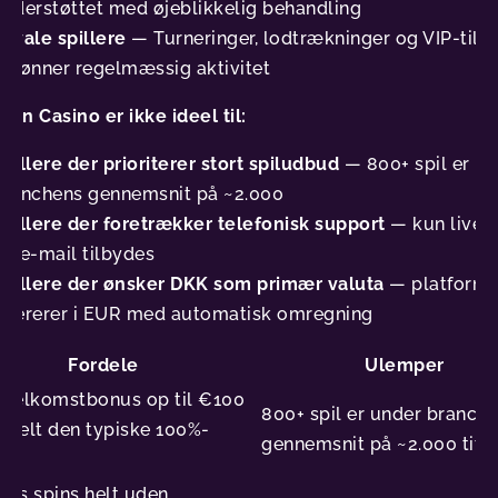
understøttet med øjeblikkelig behandling
Loyale spillere
— Turneringer, lodtrækninger og VIP-tilb
belønner regelmæssig aktivitet
een Casino er ikke ideel til:
pillere der prioriterer stort spiludbud
— 800+ spil er u
branchens gennemsnit på ~2.000
Spillere der foretrækker telefonisk support
— kun live 
og e-mail tilbydes
Spillere der ønsker DKK som primær valuta
— platform
opererer i EUR med automatisk omregning
Fordele
Ulemper
velkomstbonus op til €100
800+ spil er under branch
belt den typiske 100%-
gennemsnit på ~2.000 title
s
atis spins helt uden