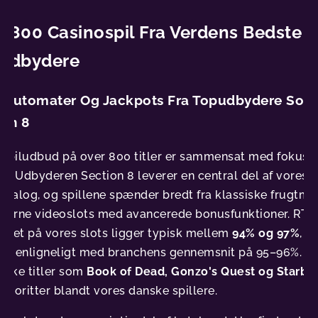
r 800 Casinospil Fra Verdens Bedste
ludbydere
leautomater Og Jackpots Fra Topudbydere Som
ion 8
 spiludbud på over 800 titler er sammensat med fokus 
et. Udbyderen Section 8 leverer en central del af vores
katalog, og spillene spænder bredt fra klassiske frugtma
oderne videoslots med avancerede bonusfunktioner. RTP
allet på vores slots ligger typisk mellem
94% og 97%
, h
mmenligneligt med branchens gennemsnit på 95–96%.
fikke titler som
Book of Dead, Gonzo's Quest og Starbur
favoritter blandt vores danske spillere.