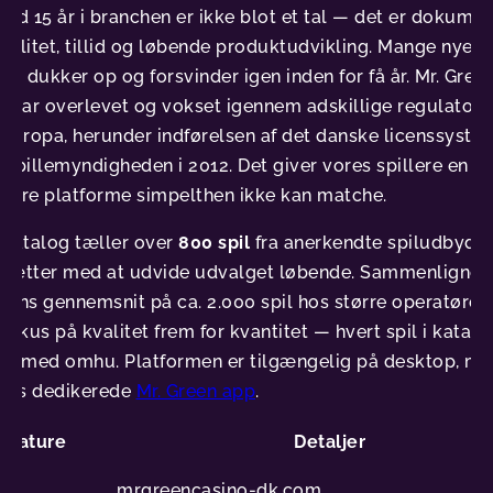
nd 15 år i branchen er ikke blot et tal — det er dokumen
abilitet, tillid og løbende produktudvikling. Mange nye
er dukker op og forsvinder igen inden for få år. Mr. Gree
o har overlevet og vokset igennem adskillige regulatori
i Europa, herunder indførelsen af det danske licenssyste
Spillemyndigheden i 2012. Det giver vores spillere en tr
yere platforme simpelthen ikke kan matche.
 katalog tæller over
800 spil
fra anerkendte spiludbyder
rtsætter med at udvide udvalget løbende. Sammenligne
hens gennemsnit på ca. 2.000 spil hos større operatører 
fokus på kvalitet frem for kvantitet — hvert spil i katalo
gt med omhu. Platformen er tilgængelig på desktop, mo
ores dedikerede
Mr. Green app
.
Feature
Detaljer
el
mrgreencasino-dk.com