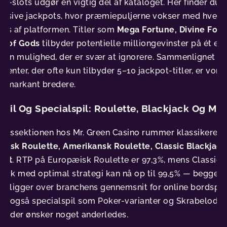
t-slots udgør en vigtig del af kataloget. Her finder du
essive jackpots, hvor præmiepuljerne vokser med hvert 
ærs af platformen. Titler som
Mega Fortune, Divine Fort
ll of Gods
tilbyder potentielle milliongevinster på ét en
— en mulighed, der er svær at ignorere. Sammenlignet m
renter, der ofte kun tilbyder 5–10 jackpot-titler, er vore
g markant bredere.
spil Og Specialspil: Roulette, Blackjack Og Me
pilssektionen hos Mr. Green Casino rummer klassikere 
æisk Roulette, Amerikansk Roulette, Classic Blackjack
rat
. RTP på Europæisk Roulette er 97,3%, mens Classic
jack med optimal strategi kan nå op til 99,5% — begge
er ligger over branchens gennemsnit for online bordspil.
der også specialspil som Poker-varianter og Skrabelodde
re, der ønsker noget anderledes.