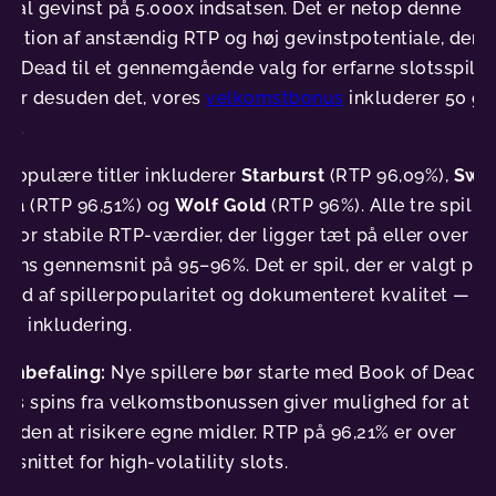
mal gevinst på 5.000x indsatsen. Det er netop denne
nation af anstændig RTP og høj gevinstpotentiale, der g
f Dead til et gennemgående valg for erfarne slotsspiller
et er desuden det, vores
velkomstbonus
inkluderer 50 gra
på.
 populære titler inkluderer
Starburst
(RTP 96,09%),
Swe
nza
(RTP 96,51%) og
Wolf Gold
(RTP 96%). Alle tre spil er
 for stabile RTP-værdier, der ligger tæt på eller over
hens gennemsnit på 95–96%. Det er spil, der er valgt på
und af spillerpopularitet og dokumenteret kvalitet — ik
dig inkludering.
 anbefaling:
Nye spillere bør starte med Book of Dead, 
atis spins fra velkomstbonussen giver mulighed for at o
t uden at risikere egne midler. RTP på 96,21% er over
snittet for high-volatility slots.