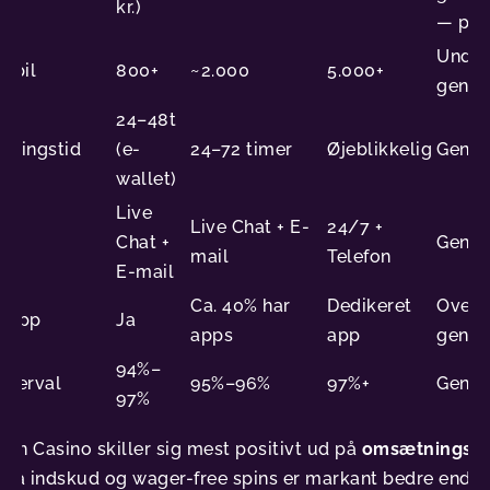
kr.)
— posi
Under
 Spil
800+
~2.000
5.000+
genne
24–48t
alingstid
(e-
24–72 timer
Øjeblikkelig
Genne
wallet)
Live
Live Chat + E-
24/7 +
ort
Chat +
Genne
mail
Telefon
E-mail
Ca. 40% har
Dedikeret
Over
l App
Ja
apps
app
genne
94%–
nterval
95%–96%
97%+
Genne
97%
een Casino skiller sig mest positivt ud på
omsætningskr
 på indskud og wager-free spins er markant bedre end