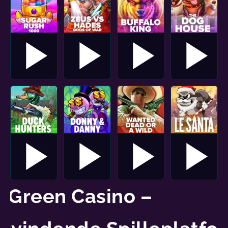
. Green Casino –