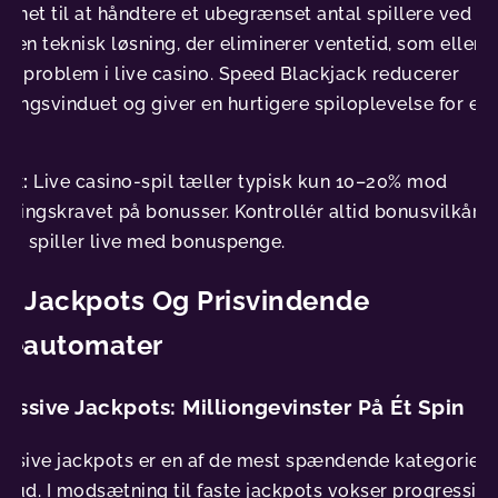
signet til at håndtere et ubegrænset antal spillere ved 
 en teknisk løsning, der eliminerer ventetid, som ellers 
dt problem i live casino. Speed Blackjack reducerer
ningsvinduet og giver en hurtigere spiloplevelse for erf
re.
rk:
Live casino-spil tæller typisk kun 10–20% mod
ningskravet på bonusser. Kontrollér altid bonusvilkåren
 du spiller live med bonuspenge.
re Jackpots Og Prisvindende
lleautomater
essive Jackpots: Milliongevinster På Ét Spin
essive jackpots er en af de mest spændende kategorier i
dbud. I modsætning til faste jackpots vokser progressive