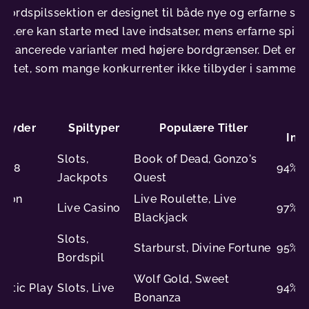
bordspilssektion er designet til både nye og erfarne spil
illere kan starte med lave indsatser, mens erfarne spille
r avancerede varianter med højere bordgrænser. Det er e
ibilitet, som mange konkurrenter ikke tilbyder i samme
g.
RT
dbyder
Spiltyper
Populære Titler
Inte
Slots,
Book of Dead, Gonzo's
on 8
94%–
Jackpots
Quest
tion
Live Roulette, Live
Live Casino
97%–
ng
Blackjack
Slots,
nt
Starburst, Divine Fortune
95%–
Bordspil
Wolf Gold, Sweet
atic Play
Slots, Live
94%–
Bonanza